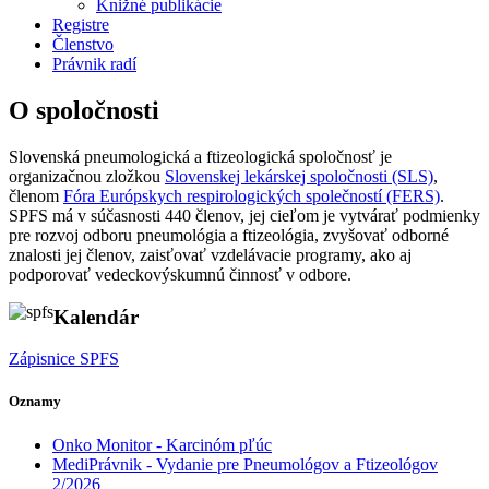
Knižné publikácie
Registre
Členstvo
Právnik radí
O spoločnosti
Slovenská pneumologická a ftizeologická spoločnosť je
organizačnou zložkou
Slovenskej lekárskej spoločnosti (SLS)
,
členom
Fóra Európskych respirologických společností (FERS)
.
SPFS má v súčasnosti 440 členov, jej cieľom je vytvárať podmienky
pre rozvoj odboru pneumológia a ftizeológia, zvyšovať odborné
znalosti jej členov, zaisťovať vzdelávacie programy, ako aj
podporovať vedeckovýskumnú činnosť v odbore.
Kalendár
Zápisnice SPFS
Oznamy
Onko Monitor - Karcinóm pľúc
MediPrávnik - Vydanie pre Pneumológov a Ftizeológov
2/2026