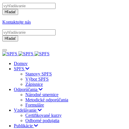
Hľadať
Kontaktujte nás
Hľadať
Domov
SPFS
Stanovy SPFS
Výbor SPFS
Zápisnice
Odporúčania
Národné smernice
Metodické odporúčania
Formuláre
Vzdelávanie
Certifikované kurzy
Odborné podujatia
Publikácie