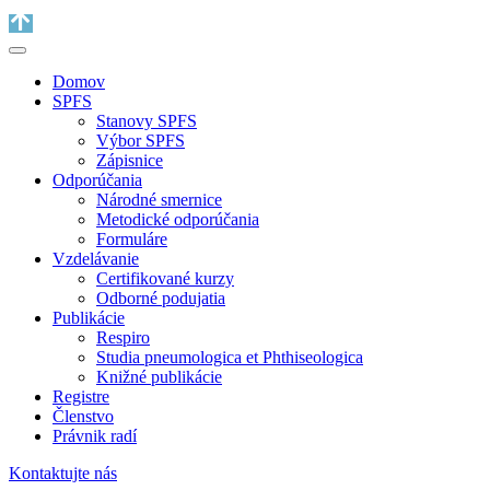
Domov
SPFS
Stanovy SPFS
Výbor SPFS
Zápisnice
Odporúčania
Národné smernice
Metodické odporúčania
Formuláre
Vzdelávanie
Certifikované kurzy
Odborné podujatia
Publikácie
Respiro
Studia pneumologica et Phthiseologica
Knižné publikácie
Registre
Členstvo
Právnik radí
Kontaktujte nás