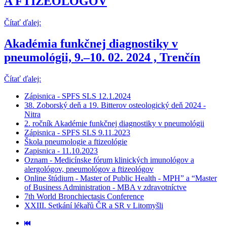
A FTIZEOLÓGOV
Čítať ďalej:
Akadémia funkčnej diagnostiky v
pneumológii, 9.–10. 02. 2024 , Trenčín
Čítať ďalej:
Zápisnica - SPFS SLS 12.1.2024
38. Zoborský deň a 19. Bitterov osteologický deň 2024 -
Nitra
2. ročník Akadémie funkčnej diagnostiky v pneumológii
Zápisnica - SPFS SLS 9.11.2023
Škola pneumologie a ftizeológie
Zapisnica - 11.10.2023
Oznam - Medicínske fórum klinických imunológov a
alergológov, pneumológov a ftizeológov
Online štúdium - Master of Public Health - MPH” a “Master
of Business Administration - MBA v zdravotníctve
7th World Bronchiectasis Conference
XXIII. Setkání lékařů ČR a SR v Litomyšli