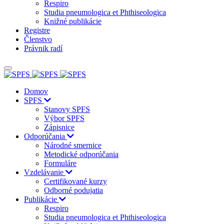
Respiro
Studia pneumologica et Phthiseologica
Knižné publikácie
Registre
Členstvo
Právnik radí
Domov
SPFS
Stanovy SPFS
Výbor SPFS
Zápisnice
Odporúčania
Národné smernice
Metodické odporúčania
Formuláre
Vzdelávanie
Certifikované kurzy
Odborné podujatia
Publikácie
Respiro
Studia pneumologica et Phthiseologica