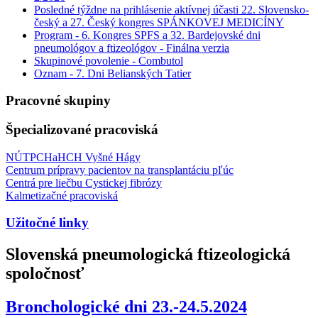
Posledné týždne na prihlásenie aktívnej účasti 22. Slovensko-
český a 27. Český kongres SPÁNKOVEJ MEDICÍNY
Program - 6. Kongres SPFS a 32. Bardejovské dni
pneumológov a ftizeológov - Finálna verzia
Skupinové povolenie - Combutol
Oznam - 7. Dni Belianských Tatier
Pracovné skupiny
Špecializované pracoviská
NÚTPCHaHCH Vyšné Hágy
Centrum prípravy pacientov na transplantáciu pľúc
Centrá pre liečbu Cystickej fibrózy
Kalmetizačné pracoviská
Užitočné linky
Slovenská pneumologická ftizeologická
spoločnosť
Bronchologické dni 23.-24.5.2024