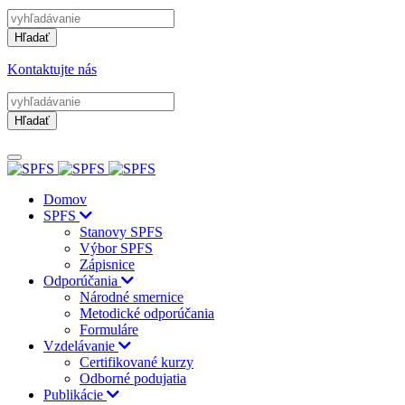
Hľadať
Kontaktujte nás
Hľadať
Domov
SPFS
Stanovy SPFS
Výbor SPFS
Zápisnice
Odporúčania
Národné smernice
Metodické odporúčania
Formuláre
Vzdelávanie
Certifikované kurzy
Odborné podujatia
Publikácie