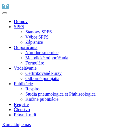
Domov
SPFS
Stanovy SPFS
Výbor SPFS
Zápisnice
Odporúčania
Národné smernice
Metodické odporúčania
Formuláre
Vzdelávanie
Certifikované kurzy
Odborné podujatia
Publikácie
Respiro
Studia pneumologica et Phthiseologica
Knižné publikácie
Registre
Členstvo
Právnik radí
Kontaktujte nás