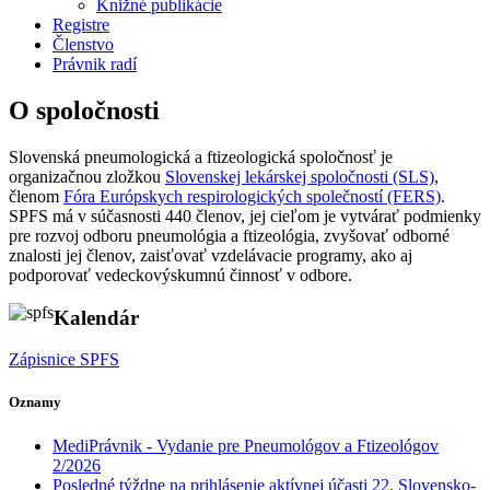
Knižné publikácie
Registre
Členstvo
Právnik radí
O spoločnosti
Slovenská pneumologická a ftizeologická spoločnosť je
organizačnou zložkou
Slovenskej lekárskej spoločnosti (SLS)
,
členom
Fóra Európskych respirologických společností (FERS)
.
SPFS má v súčasnosti 440 členov, jej cieľom je vytvárať podmienky
pre rozvoj odboru pneumológia a ftizeológia, zvyšovať odborné
znalosti jej členov, zaisťovať vzdelávacie programy, ako aj
podporovať vedeckovýskumnú činnosť v odbore.
Kalendár
Zápisnice SPFS
Oznamy
MediPrávnik - Vydanie pre Pneumológov a Ftizeológov
2/2026
Posledné týždne na prihlásenie aktívnej účasti 22. Slovensko-