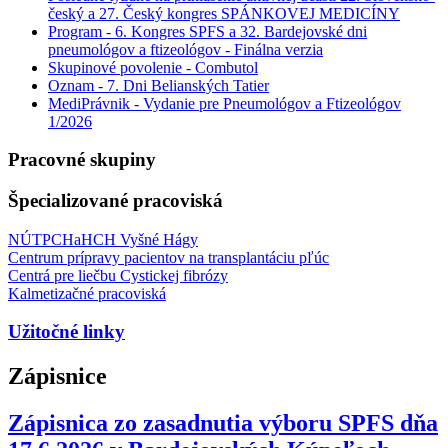
český a 27. Český kongres SPÁNKOVEJ MEDICÍNY
Program - 6. Kongres SPFS a 32. Bardejovské dni
pneumológov a ftizeológov - Finálna verzia
Skupinové povolenie - Combutol
Oznam - 7. Dni Belianských Tatier
MediPrávnik - Vydanie pre Pneumológov a Ftizeológov
1/2026
Pracovné skupiny
Špecializované pracoviská
NÚTPCHaHCH Vyšné Hágy
Centrum prípravy pacientov na transplantáciu pľúc
Centrá pre liečbu Cystickej fibrózy
Kalmetizačné pracoviská
Užitočné linky
Zápisnice
Zápisnica zo zasadnutia výboru SPFS dňa