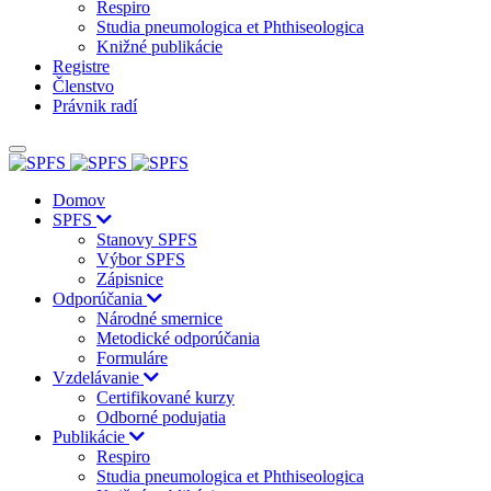
Respiro
Studia pneumologica et Phthiseologica
Knižné publikácie
Registre
Členstvo
Právnik radí
Domov
SPFS
Stanovy SPFS
Výbor SPFS
Zápisnice
Odporúčania
Národné smernice
Metodické odporúčania
Formuláre
Vzdelávanie
Certifikované kurzy
Odborné podujatia
Publikácie
Respiro
Studia pneumologica et Phthiseologica