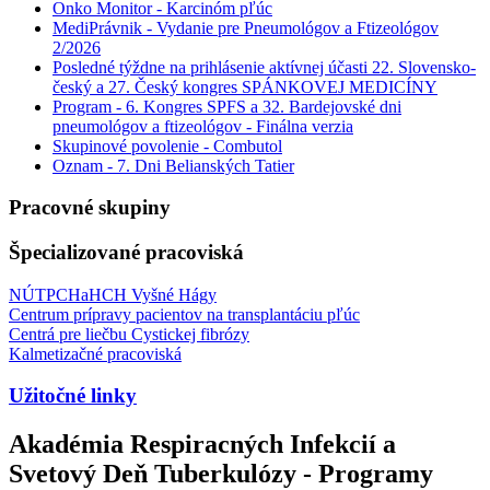
Onko Monitor - Karcinóm pľúc
MediPrávnik - Vydanie pre Pneumológov a Ftizeológov
2/2026
Posledné týždne na prihlásenie aktívnej účasti 22. Slovensko-
český a 27. Český kongres SPÁNKOVEJ MEDICÍNY
Program - 6. Kongres SPFS a 32. Bardejovské dni
pneumológov a ftizeológov - Finálna verzia
Skupinové povolenie - Combutol
Oznam - 7. Dni Belianských Tatier
Pracovné skupiny
Špecializované pracoviská
NÚTPCHaHCH Vyšné Hágy
Centrum prípravy pacientov na transplantáciu pľúc
Centrá pre liečbu Cystickej fibrózy
Kalmetizačné pracoviská
Užitočné linky
Akadémia Respiracných Infekcií a
Svetový Deň Tuberkulózy - Programy