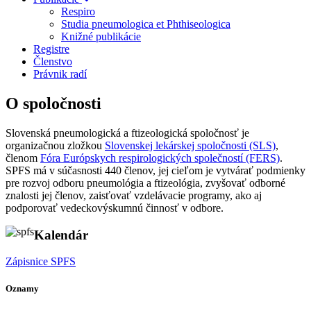
Respiro
Studia pneumologica et Phthiseologica
Knižné publikácie
Registre
Členstvo
Právnik radí
O spoločnosti
Slovenská pneumologická a ftizeologická spoločnosť je
organizačnou zložkou
Slovenskej lekárskej spoločnosti (SLS)
,
členom
Fóra Európskych respirologických společností (FERS)
.
SPFS má v súčasnosti 440 členov, jej cieľom je vytvárať podmienky
pre rozvoj odboru pneumológia a ftizeológia, zvyšovať odborné
znalosti jej členov, zaisťovať vzdelávacie programy, ako aj
podporovať vedeckovýskumnú činnosť v odbore.
Kalendár
Zápisnice SPFS
Oznamy