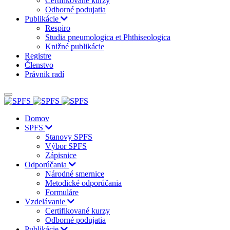
Certifikované kurzy
Odborné podujatia
Publikácie
Respiro
Studia pneumologica et Phthiseologica
Knižné publikácie
Registre
Členstvo
Právnik radí
Domov
SPFS
Stanovy SPFS
Výbor SPFS
Zápisnice
Odporúčania
Národné smernice
Metodické odporúčania
Formuláre
Vzdelávanie
Certifikované kurzy
Odborné podujatia
Publikácie