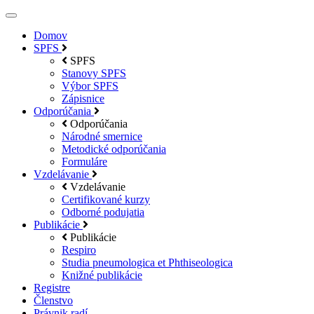
Domov
SPFS
SPFS
Stanovy SPFS
Výbor SPFS
Zápisnice
Odporúčania
Odporúčania
Národné smernice
Metodické odporúčania
Formuláre
Vzdelávanie
Vzdelávanie
Certifikované kurzy
Odborné podujatia
Publikácie
Publikácie
Respiro
Studia pneumologica et Phthiseologica
Knižné publikácie
Registre
Členstvo
Právnik radí