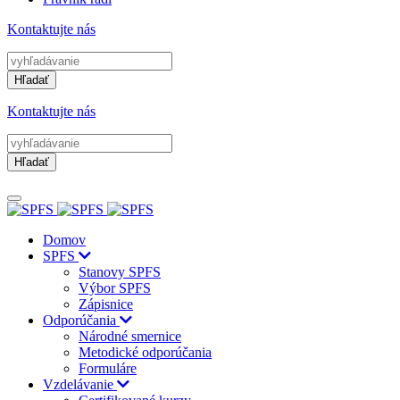
Kontaktujte nás
Hľadať
Kontaktujte nás
Hľadať
Domov
SPFS
Stanovy SPFS
Výbor SPFS
Zápisnice
Odporúčania
Národné smernice
Metodické odporúčania
Formuláre
Vzdelávanie